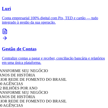
Luri
Conta empresarial 100% digital com Pix, TED e cartão — tudo
integrado à gestão da sua operação.
Gestão de Contas
Centralize contas a pagar e receber, conciliação bancária e relatórios
em uma única plataforma.
NSFORME SEU NEGÓCIO
ANOS DE HISTÓRIA
OR REDE DE FOMENTO DO BRASIL
0 AGÊNCIAS
2 BILHÕES POR ANO
NSFORME SEU NEGÓCIO
ANOS DE HISTÓRIA
OR REDE DE FOMENTO DO BRASIL
0 AGÊNCIAS